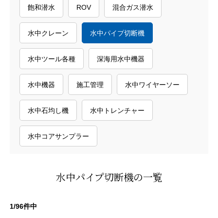
飽和潜水
ROV
混合ガス潜水
水中クレーン
水中パイプ切断機
水中ツール各種
深海用水中機器
水中機器
施工管理
水中ワイヤーソー
水中石均し機
水中トレンチャー
水中コアサンプラー
水中パイプ切断機の一覧
1/96件中