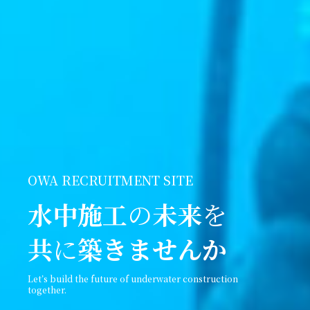
OWA RECRUITMENT SITE
水中施工
の
未来
を
共
に
築きませんか
Let’s build the future of underwater construction
together.