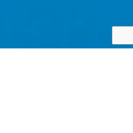
コーポレートサイトに戻る
HOME
採用情報
世界中の海を舞台に
水中技術のスペシャリストた
ちと
熱い挑戦をしませんか？