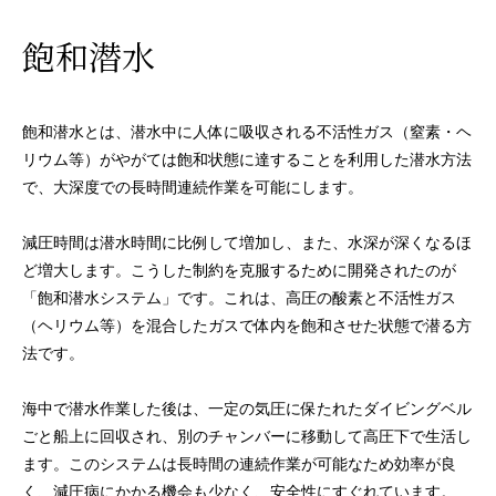
飽和潜水
飽和潜水とは、潜水中に人体に吸収される不活性ガス（窒素・ヘ
リウム等）がやがては飽和状態に達することを利用した潜水方法
で、大深度での長時間連続作業を可能にします。
減圧時間は潜水時間に比例して増加し、また、水深が深くなるほ
ど増大します。こうした制約を克服するために開発されたのが
「飽和潜水システム」です。これは、高圧の酸素と不活性ガス
（ヘリウム等）を混合したガスで体内を飽和させた状態で潜る方
法です。
海中で潜水作業した後は、一定の気圧に保たれたダイビングベル
ごと船上に回収され、別のチャンバーに移動して高圧下で生活し
ます。このシステムは長時間の連続作業が可能なため効率が良
く、減圧病にかかる機会も少なく、安全性にすぐれています。