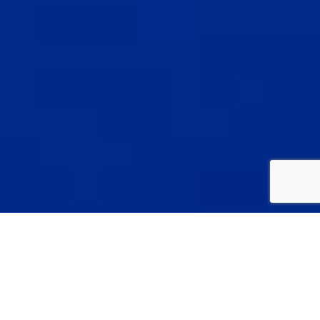
About
水と真摯に対峙し