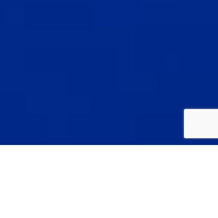
About
水と真摯に対峙し